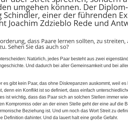
ieden umgehen können. Der Diplom
g Schindler, einer der führenden E
eht Joachim Zdzieblo Rede und Antw
orderung, dass Paare lernen sollten, zu streiten, a
azu. Sehen Sie das auch so?
nterscheiden: Natürlich, jedes Paar besteht aus zwei eigenstän
ngeschichte. Und dadurch bei aller Gemeinsamkeit und bei alle
r es gibt kein Paar, das ohne Diskrepanzen auskommt, weil es
eht, denn ein Konflikt ist so definiert, dass einfach unterschied
rn es ist wichtig, dass das Paar sich an solchen Stellen immer wi
Kompromiss oder an der einen Stelle geht der eine auf die Be
monische Beziehung ist. Und um noch das Wort Streit zu definier
 Definition dahinter. Und da lauert halt eine große Gefahr.