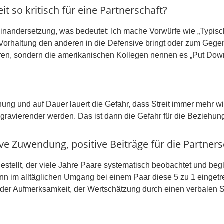
t so kritisch für eine Partnerschaft?
useinandersetzung, was bedeutet: Ich mache Vorwürfe wie „Typis
de Vorhaltung den anderen in die Defensive bringt oder zum Gege
gieren, sondern die amerikanischen Kollegen nennen es „Put Dow
hung und auf Dauer lauert die Gefahr, dass Streit immer mehr 
ravierender werden. Das ist dann die Gefahr für die Beziehun
tive Zuwendung, positive Beiträge für die Partners
stellt, der viele Jahre Paare systematisch beobachtet und begl
n im alltäglichen Umgang bei einem Paar diese 5 zu 1 eingetret
 der Aufmerksamkeit, der Wertschätzung durch einen verbalen Sc