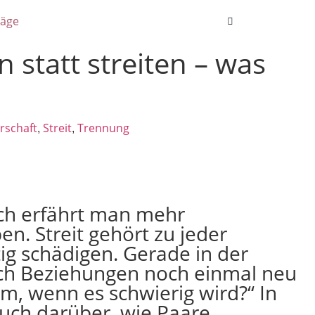
räge
 statt streiten – was
rschaft
Streit
Trennung
,
,
ch erfährt man mehr
n. Streit gehört zu jeder
ig schädigen. Gerade in der
ich Beziehungen noch einmal neu
 um, wenn es schwierig wird?“ In
auch darüber, wie Paare