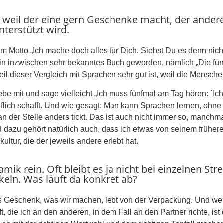
weil der eine gern Geschenke macht, der andere
terstützt wird.
 Motto „Ich mache doch alles für Dich. Siehst Du es denn nicht
a ein inzwischen sehr bekanntes Buch geworden, nämlich „Die fün
 weil dieser Vergleich mit Sprachen sehr gut ist, weil die Mens
e mit und sage vielleicht „Ich muss fünfmal am Tag hören: `Ich 
ruflich schafft. Und wie gesagt: Man kann Sprachen lernen, ohne
an der Stelle anders tickt. Das ist auch nicht immer so, manch
dazu gehört natürlich auch, dass ich etwas von seinem früheren
ltur, die der jeweils andere erlebt hat.
mik rein. Oft bleibt es ja nicht bei einzelnen Str
ckeln. Was läuft da konkret ab?
es Geschenk, was wir machen, lebt von der Verpackung. Und wen
aft, die ich an den anderen, in dem Fall an den Partner richte, 