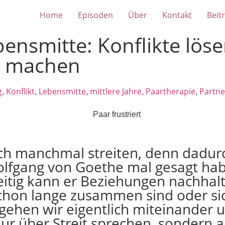
Home
Episoden
Über
Kontakt
Beit
ensmitte: Konflikte lösen
rs machen
g
Konflikt
Lebensmitte
mittlere Jahre
Paartherapie
Partne
,
,
,
,
,
ich manchmal streiten, denn dadur
lfgang von Goethe mal gesagt habe
eitig kann er Beziehungen nachhalt
schon lange zusammen sind oder s
ie gehen wir eigentlich miteinander
nur über Streit sprechen, sondern 