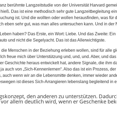
 ganz berühmte Langzeitstudie von der Universität Harvard geme
 hieß. Das ist eine methodisch sehr gute Langzeitbegleitung ei
suchung ist. Und die wollten oder wollen herausfinden, was für d
sch eben sehr gut, was man alles untersuchen kann. Und in de
es Leben haben? Das Erste, ein Wort: Liebe. Und das Zweite: Ei
uto und nicht die Segelyacht. Das ist das Allerwichtigste.
 die Menschen in der Beziehung erleben wollen, sind für alle g
 Ich freue mich über Unterstützung und, und, und. Aber, und das 
r Geschichte heraus entwickelt hat, andere Signale, die ihm 
t ja auch von „Sich-Kennenlernen“. Also das ist ein Prozess, de
ns, auch wenn wir an die Lebensmitte denken, immer wieder an
swegen ist dieses Sich-Arrangieren lebenslang begleitend in 
ungskonzept, den anderen zu unterstützen. Dadurch
n vor allem deutlich wird, wenn er Geschenke b