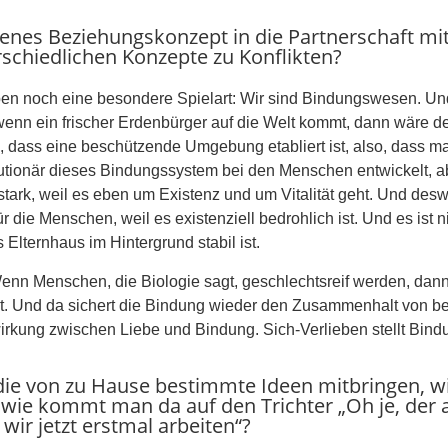
genes Beziehungskonzept in die Partnerschaft mit
rschiedlichen Konzepte zu Konflikten?
ben noch eine besondere Spielart: Wir sind Bindungswesen. Und
 wenn ein frischer Erdenbürger auf die Welt kommt, dann wäre d
ig, dass eine beschützende Umgebung etabliert ist, also, dass
lutionär dieses Bindungssystem bei den Menschen entwickelt, a
 stark, weil es eben um Existenz und um Vitalität geht. Und 
 die Menschen, weil es existenziell bedrohlich ist. Und es ist n
Elternhaus im Hintergrund stabil ist.
nn Menschen, die Biologie sagt, geschlechtsreif werden, dann
. Und da sichert die Bindung wieder den Zusammenhalt von bei
rkung zwischen Liebe und Bindung. Sich-Verlieben stellt Bindu
 von zu Hause bestimmte Ideen mitbringen, wie
r wie kommt man da auf den Trichter „Oh je, der 
ir jetzt erstmal arbeiten“?