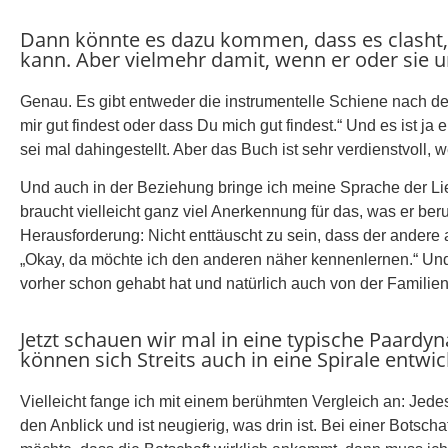
Dann könnte es dazu kommen, dass es clasht, 
kann. Aber vielmehr damit, wenn er oder sie un
Genau. Es gibt entweder die instrumentelle Schiene nach dem
mir gut findest oder dass Du mich gut findest.“ Und es ist j
sei mal dahingestellt. Aber das Buch ist sehr verdienstvoll,
Und auch in der Beziehung bringe ich meine Sprache der Lieb
braucht vielleicht ganz viel Anerkennung für das, was er be
Herausforderung: Nicht enttäuscht zu sein, dass der andere 
„Okay, da möchte ich den anderen näher kennenlernen.“ Und 
vorher schon gehabt hat und natürlich auch von der Familienku
Jetzt schauen wir mal in eine typische Paardyna
können sich Streits auch in eine Spirale entwi
Vielleicht fange ich mit einem berühmten Vergleich an: Jed
den Anblick und ist neugierig, was drin ist. Bei einer Botsch