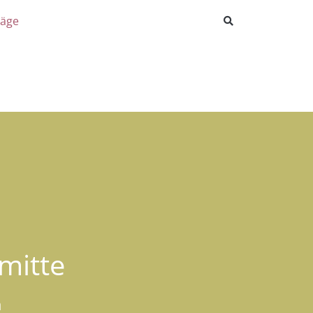
räge
mitte
n